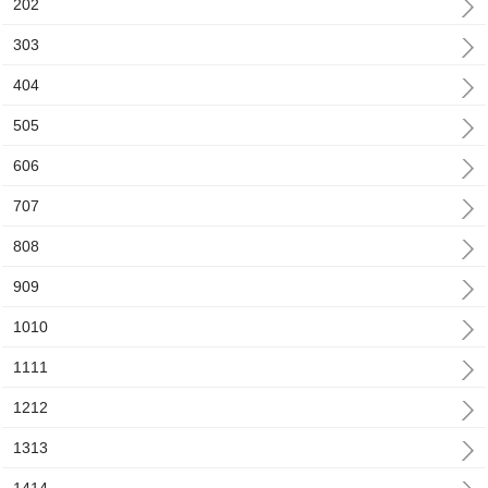
202
303
404
505
606
707
808
909
1010
1111
1212
1313