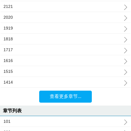
2121
2020
1919
1818
1717
1616
1515
1414
查看更多章节...
章节列表
101