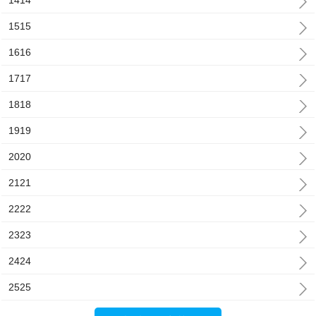
1414
1515
1616
1717
1818
1919
2020
2121
2222
2323
2424
2525