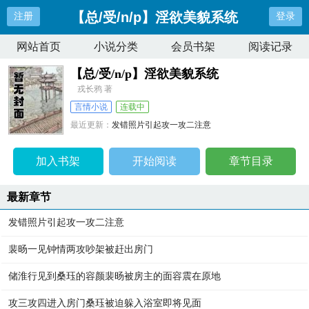
【总/受/n/p】淫欲美貌系统
注册
登录
网站首页
小说分类
会员书架
阅读记录
【总/受/n/p】淫欲美貌系统
戎长鸦 著
言情小说
连载中
最近更新：
发错照片引起攻一攻二注意
更新时间：
2026-04-09 16:04:06
加入书架
开始阅读
章节目录
最新章节
发错照片引起攻一攻二注意
裴旸一见钟情两攻吵架被赶出房门
储淮行见到桑珏的容颜裴旸被房主的面容震在原地
攻三攻四进入房门桑珏被迫躲入浴室即将见面