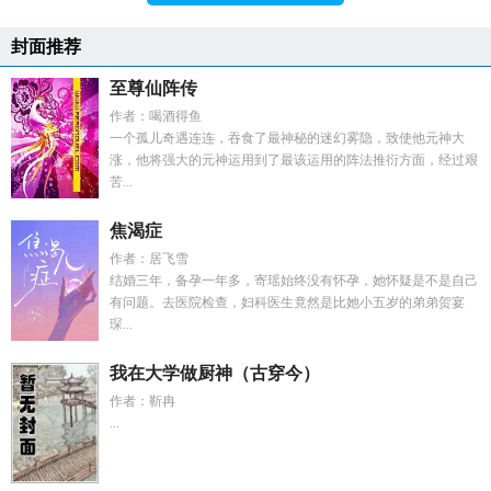
封面推荐
至尊仙阵传
作者：喝酒得鱼
一个孤儿奇遇连连，吞食了最神秘的迷幻雾隐，致使他元神大
涨，他将强大的元神运用到了最该运用的阵法推衍方面，经过艰
苦...
焦渴症
作者：居飞雪
结婚三年，备孕一年多，寄瑶始终没有怀孕，她怀疑是不是自己
有问题。去医院检查，妇科医生竟然是比她小五岁的弟弟贺宴
琛...
我在大学做厨神（古穿今）
作者：靳冉
...