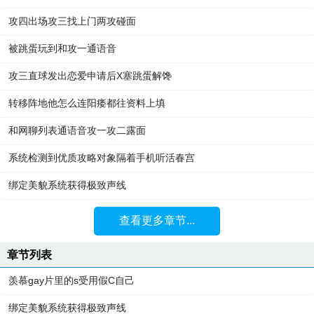
攻四出场攻三找上门两攻碰面
被跳蛋玩到和攻一通语音
攻三直球发出恋爱申请后X塞跳蛋解馋
转移阵地他怎么连阳痿都往资料上填
和网聊列表通语音攻一攻二露面
系统检测到优质攻略对象隔着手机听活春宫
绑定美貌系统获得极致声线
查看更多章节...
章节列表
羡慕gay片里的s受用假C自己
绑定美貌系统获得极致声线