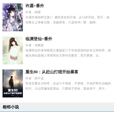
许愿+番外
作者：柿橙
许愿作者柿橙文案1）虞粒喜欢程宗遖，从14岁开始。那天，他
在舞台上弹奏贝斯，张扬肆意。只是惊鸿一瞥，她再...
临渊登仙+番外
作者：张晓晨
临渊登仙作者张晓晨文案她是三千年前殒身的妖皇元神转世，因
被自身仙器插入脊骨而在凡界转生数世，受尽磨难，众...
重生80：从赶山打猎开始暴富
作者：薛不是
李居安重生1980年，在这个不禁枪，不禁猎，不保护野生动物的
时代，大山里遍地是黄金。只要敢于拼命，勤奋肯干，胆大...
相邻小说