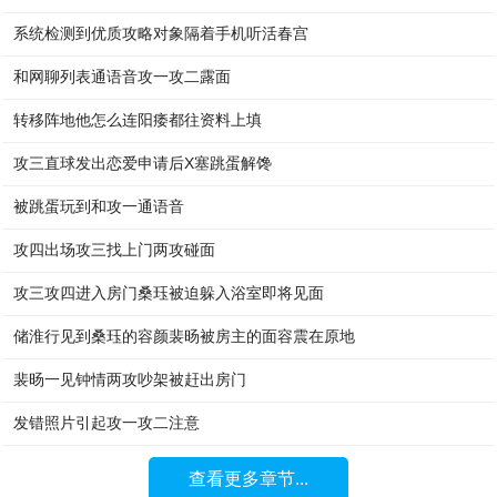
系统检测到优质攻略对象隔着手机听活春宫
和网聊列表通语音攻一攻二露面
转移阵地他怎么连阳痿都往资料上填
攻三直球发出恋爱申请后X塞跳蛋解馋
被跳蛋玩到和攻一通语音
攻四出场攻三找上门两攻碰面
攻三攻四进入房门桑珏被迫躲入浴室即将见面
储淮行见到桑珏的容颜裴旸被房主的面容震在原地
裴旸一见钟情两攻吵架被赶出房门
发错照片引起攻一攻二注意
查看更多章节...