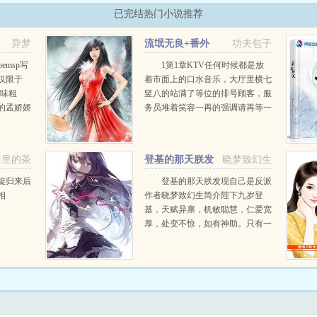
已完结热门小说推荐
异梦
流氓无良+番外
功夫包子
emsp写
1第1章KTV任何时候都是放
仅限于
着市面上的口水音乐，大厅里横七
口味粗
竖八的站满了等位的排号顾客，服
的孟娇娇
务员堆着笑容一再的强调请再等一
份工就找
下。就算这KTV是流氓家开的，
了按摩
也是如此。我说，你这KTV弄的
..
一点特色都没有，看着真不给力
啡里的茶
登基的那天朕发
晓梦致幻生
啊...
现自己是反派+番外
旋归来后
登基的那天朕发现自己是反派
相
作者晓梦致幻生简介陛下九岁登
基，天赋异禀，机敏聪慧，仁爱宽
厚，处变不惊，如有神助。只有一
个问题，偶尔会突然自言自语哈哈
大笑或者大发脾气，众臣私下议
论，恐是脑内有疾。但陛下是好陛
下，所以没人说出这件事...