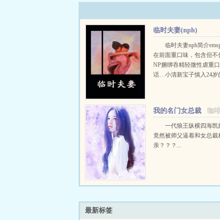
临时夫妻(nph)
临时夫妻nph简介emsp
在前面重口味，包含但不
NP捆绑吞精轻微性虐重
话…小清新宝子慎入24岁
独自来到庆市打工，第一
错了地方，进了洗头房成
女，她接的头一个客人便是.
我的名门女总裁
咖
一代狼王纵横四海凯
竟然被师父逼着和女总裁
亲？？？...
最新标签