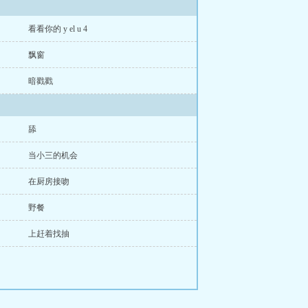
看看你的 y el u 4
飘窗
暗戳戳
舔
当小三的机会
在厨房接吻
野餐
上赶着找抽