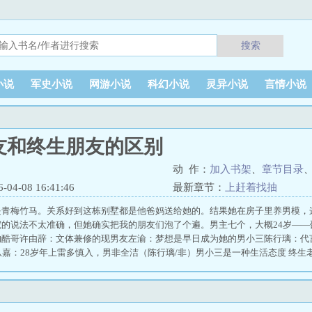
搜索
小说
军史小说
网游小说
科幻小说
灵异小说
言情小说
友和终生朋友的区别
动 作：
加入书架
、
章节目录
4-08 16:41:46
最新章节：
上赶着找抽
是青梅竹马。关系好到这栋别墅都是他爸妈送给她的。结果她在房子里养男模，
宠的说法不太准确，但她确实把我的朋友们泡了个遍。男主七个，大概24岁—
的酷哥许由辞：文体兼修的现男友左渝：梦想是早日成为她的男小三陈行璃：代
从嘉：28岁年上雷多慎入，男非全洁（陈行璃/非）男小三是一种生活态度 终生老友
鱼笔趣阁 终生老友这首歌表达什么 薛圣枝