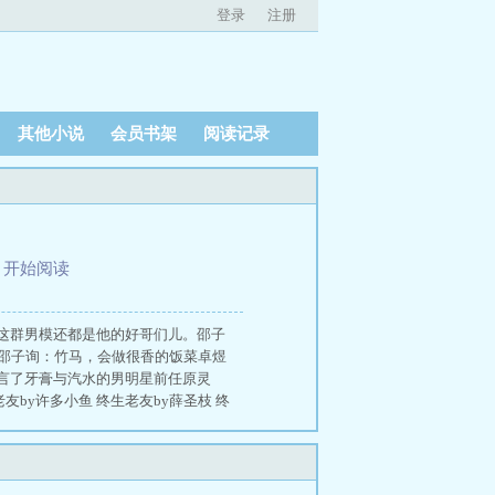
登录
注册
其他小说
会员书架
阅读记录
、
开始阅读
这群男模还都是他的好哥们儿。邵子
—邵子询：竹马，会做很香的饭菜卓煜
言了牙膏与汽水的男明星前任原灵
by许多小鱼 终生老友by薛圣枝 终