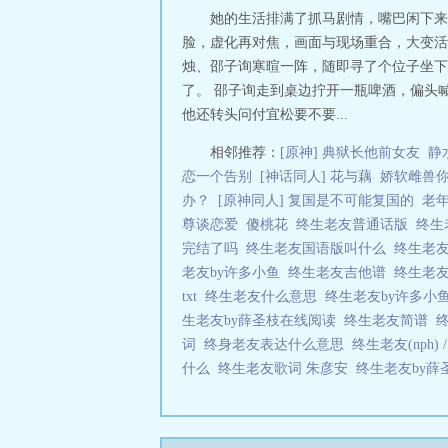
她的生活排满了抓马剧情，嘴巴闲下来
脸，虚化再对焦，画面与现场重合，大变活
烛、邵子询寒暄一阵，随即寻了个位子坐下
了。 邵子询走到桌边拧开一瓶啤酒，偏头喊
他还转头问付宜松要不要...
相邻推荐：
[原神] 典狱长他前女友
静
恋一个告别
[神话同人] 花与藕
娇软雌兽
办？
[原神同人] 复国是不可能复国的
老
尊谈恋爱
傻桃花
终生老友普通话版
终生
完结了吗
终生老友国语版叫什么
终生老
老友by许多小鱼
终生老友吉他谱
终生老
txt
终生老友什么意思
终生老友by许多小
生老友by薛圣枝在线阅读
终生老友简谱
词
终身老友表达什么意思
终生老友(nph)
什么
终生老友歌词 朱彦安
终生老友by