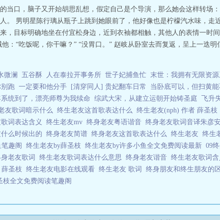
的当口，脑子又开始胡思乱想，假定自己是个导演，那么她会这样转场：
人。 男明星陈行璃从瓶子上跳到她眼前了，他好像也是柠檬汽水味，走近
来，目标明确地坐在付宜松身边，近到衣袖都相触，其他人的表情一时间
他：“吃饭呢，你干嘛？” “没胃口。” 赵岐从卧室去而复返，呈上一迭
水微澜
五谷酥
人在泰拉开事务所
世子妃捕鱼忙
末世：我拥有无限资源
你别跑
一定要和他分手
[清穿同人] 贵妃翻车日常
当卧底可以，但扫黄能
年系统到了，漂亮师尊为我续命
综武大宋，从建立运朝开始铸圣庭
飞升
老友歌词暗示什么
终生老友这首歌表达什么
终生老友(nph) 作者 薛圣
友歌词表达含义
终生老友mv
终身老友粤语谐音
终身老友歌词音译朱彦
友什么时候出的
终身老友简谱
终身老友这首歌表达什么
终生老友
终生
鱼笔趣阁
终生老友by薛圣枝
终生老友by许多小鱼全文免费阅读最新
09
终身老友歌词
终生老友歌词表达什么意思
终身老友谐音
终生老友歌词
 / 薛圣枝
终生老友电影在线观看
终生老友 歌词
终身朋友和终生朋友的
薛圣枝全文免费阅读笔趣阁