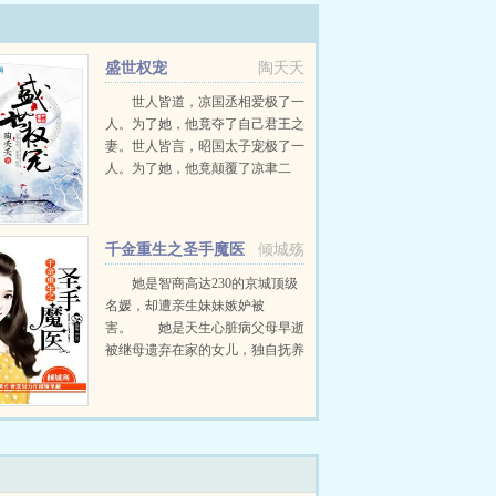
盛世权宠
陶夭夭
世人皆道，凉国丞相爱极了一
人。为了她，他竟夺了自己君王之
妻。世人皆言，昭国太子宠极了一
人。为了她，他竟颠覆了凉聿二
国。可最后，他眼睁睁看着她死在
自己面前，而她对他说的最后一句
话却是若...
千金重生之圣手魔医
倾城殇
她是智商高达230的京城顶级
名媛，却遭亲生妹妹嫉妒被
害。 她是天生心脏病父母早逝
被继母遗弃在家的女儿，独自抚养
弟弟长大。 当天才名媛重生成
心脏病小可怜儿，习得顶级医术，
偶得神奇能力，针灸之术惊天下，
将会搅动怎样的风云变幻。 ...