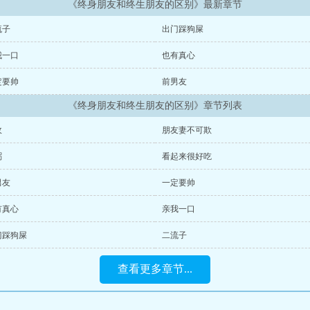
《终身朋友和终生朋友的区别》最新章节
流子
出门踩狗屎
我一口
也有真心
定要帅
前男友
《终身朋友和终生朋友的区别》章节列表
敌
朋友妻不可欺
粥
看起来很好吃
男友
一定要帅
有真心
亲我一口
门踩狗屎
二流子
查看更多章节...