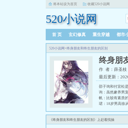
将本站设为首页
收藏520小说网
520小说网
首 页
玄幻修真
重生穿越
都市
520小说网
>
终身朋友和终生朋友的区别
终身朋
作 者：薛圣枝
最后更新：2026-0
邵子询和付宜松
询：虽然豢养男
帆：比较有素质
珺：18岁男高徐
生老友by许多小
《终身朋友和终生朋友的区别》上赶着找抽