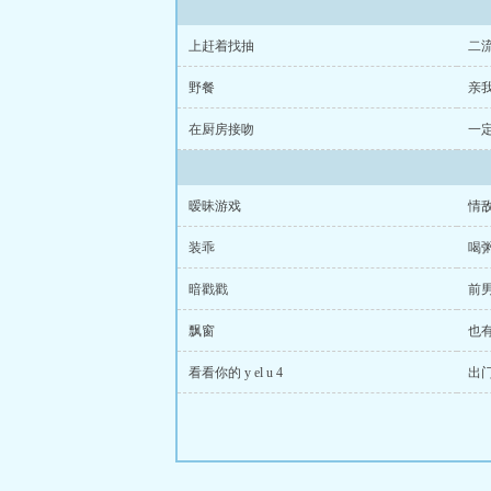
上赶着找抽
二
野餐
亲
在厨房接吻
一
暧昧游戏
情
装乖
喝
暗戳戳
前
飘窗
也
看看你的 y el u 4
出