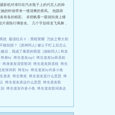
摄影机对准印在汽水瓶子上的代言人的帅
她的时候带来一缕清爽的香风。 他跟薛
各有各的精彩。 卓煜帆看一眼就转身上楼
明信片请陈行璃签名。 几个字划得龙飞凤舞，
系统
最强狂兵Ⅱ：黑暗荣耀
万妖之尊欠初
不能别抓？
[原神同人] 被公子盯上后怎么
失败后，我成了暴君的萌宠
[崩铁同人] 和龙
枝
终身by
终生老友mp3
终生老友by薛圣枝
安
终身老友谐音歌词
终生老友薛圣枝
终生
老友张诗莉
终生by
终生老友by许多小鱼
终生老友
终生挚友
终生老友是什么意思
终
含义
终生老友表达什么意思
终生老友歌
区别
终生老友许多小鱼
终生老友歌词表达