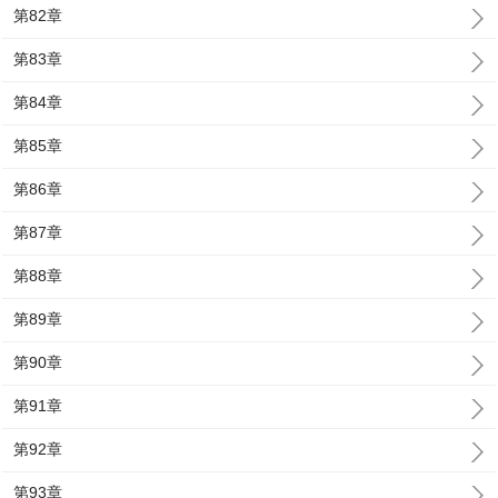
第82章
第83章
第84章
第85章
第86章
第87章
第88章
第89章
第90章
第91章
第92章
第93章