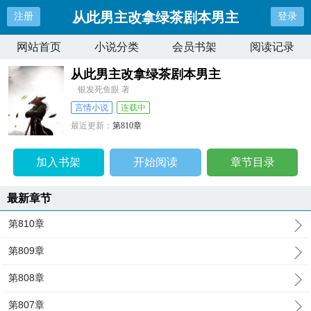
从此男主改拿绿茶剧本男主
注册
登录
网站首页
小说分类
会员书架
阅读记录
从此男主改拿绿茶剧本男主
银发死鱼眼 著
言情小说
连载中
最近更新：
第810章
更新时间：
2026-04-10 09:33:25
加入书架
开始阅读
章节目录
最新章节
第810章
第809章
第808章
第807章