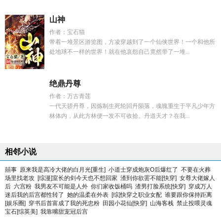
山神
作者：宝石猫
带着一堆景区游览图，方凌穿越到了一个仙侠世界！一个和他所
处地球不一样的世界！就在他哀怨自己竟然带了一堆...
绝鼎丹尊
作者：万古青莲
一代天骄丹尊，因炼制生死轮回丹陨落，魂魄重生于平凡少年方
林体内，从此方林便一发不可收拾。丹道天才？在我...
相邻小说
囍事
原来我是高冷大佬的白月光[重生]
小道士穿成炮灰O后爆红了
不要在火葬
场里找老攻
[综漫]室长的剑今天也不想回家
渣到你欲罢不能[快穿]
女尊大佬嫁人
后
六宫粉
我男友不可能是人外
你们家收饭桶吗
渣男打脸系统[快穿]
穿成万人
迷后我的后宫都性转了
她的温柔在外表
[综]快穿之职业女配
谁要跟你保持距离
[娱乐圈]
穿书后首富成了我的死忠粉
田园小花仙[快穿]
山海客栈
禁止投喂灵魂
宝石[综英美]
我靠嘴甜宠冠后宫