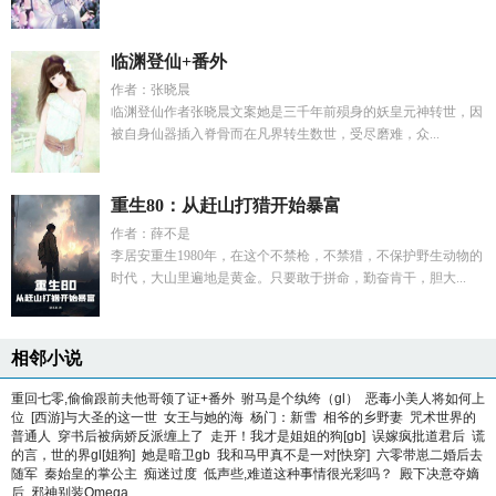
临渊登仙+番外
作者：张晓晨
临渊登仙作者张晓晨文案她是三千年前殒身的妖皇元神转世，因
被自身仙器插入脊骨而在凡界转生数世，受尽磨难，众...
重生80：从赶山打猎开始暴富
作者：薛不是
李居安重生1980年，在这个不禁枪，不禁猎，不保护野生动物的
时代，大山里遍地是黄金。只要敢于拼命，勤奋肯干，胆大...
相邻小说
重回七零,偷偷跟前夫他哥领了证+番外
驸马是个纨绔（gl）
恶毒小美人将如何上
位
[西游]与大圣的这一世
女王与她的海
杨门：新雪
相爷的乡野妻
咒术世界的
普通人
穿书后被病娇反派缠上了
走开！我才是姐姐的狗[gb]
误嫁疯批道君后
谎
的言，世的界gl[姐狗]
她是暗卫gb
我和马甲真不是一对[快穿]
六零带崽二婚后去
随军
秦始皇的掌公主
痴迷过度
低声些,难道这种事情很光彩吗？
殿下决意夺嫡
后
邪神别装Omega