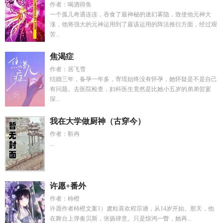
作者：喝酒得鱼
一个孤儿奇遇连连，吞食了最神秘的迷幻雾隐，致使他元神大
涨，他将强大的元神运用到了最该运用的阵法推衍方面，经过艰
苦...
焦渴症
作者：居飞雪
结婚三年，备孕一年多，寄瑶始终没有怀孕，她怀疑是不是自己
有问题。去医院检查，妇科医生竟然是比她小五岁的弟弟贺宴
琛...
我在大学做厨神（古穿今）
作者：靳冉
...
许愿+番外
作者：柿橙
许愿作者柿橙文案1）虞粒喜欢程宗遖，从14岁开始。那天，他
在舞台上弹奏贝斯，张扬肆意。只是惊鸿一瞥，她再...