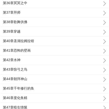
第36章冥冥之中
第37章拜师
第38章歌舞供佛
第39章穿越
第40章圣湖拉姆拉错
第41章恐怖的壁画
第42章水神
第43章惊弓之鸟
第44章朝拜神山
第45章千年修行的鱼
第46章度化鱼精
第47章暗生情愫