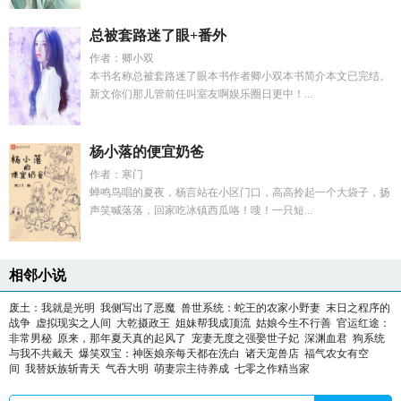
总被套路迷了眼+番外
作者：卿小双
本书名称总被套路迷了眼本书作者卿小双本书简介本文已完结。
新文你们那儿管前任叫室友啊娱乐圈日更中！...
杨小落的便宜奶爸
作者：寒门
蝉鸣鸟唱的夏夜，杨言站在小区门口，高高拎起一个大袋子，扬
声笑喊落落，回家吃冰镇西瓜咯！嗖！一只短...
相邻小说
废土：我就是光明
我侧写出了恶魔
兽世系统：蛇王的农家小野妻
末日之程序的
战争
虚拟现实之人间
大乾摄政王
姐妹帮我成顶流
姑娘今生不行善
官运红途：
非常男秘
原来，那年夏天真的起风了
宠妻无度之强娶世子妃
深渊血君
狗系统
与我不共戴天
爆笑双宝：神医娘亲每天都在洗白
诸天宠兽店
福气农女有空
间
我替妖族斩青天
气吞大明
萌妻宗主待养成
七零之作精当家