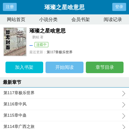
璀璨之星啥意思
注册
登录
网站首页
小说分类
会员书架
阅读记录
璀璨之星啥意思
鹏鲲 著
连载中
最近更新：
第117章极乐世界
更新时间：
2026-04-11 04:01:15
加入书架
开始阅读
章节目录
最新章节
第117章极乐世界
第116章中风
第115章中蛊
第114章广西之旅