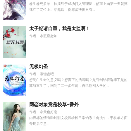
卷生卷死多年，扶摇终于成功打入管理层，然而上岗第一天就猝
死在了岗位上。穿越后，倒霉蛋扶摇只有...
太子妃请自重，我是太监啊！
作者：水瓶座撒加
...
无极幻圣
作者：滚键盘吧
想明白生命的意义吗？想真正的活着吗？是否纠结着选择了是的
苏航重生了，回到了二十多年前，自己刚刚入学的...
网恋对象竟是校草+番外
作者：今天也好南
内容标签情有独钟甜文校园轻松日常钓系主角沈午，于枞单方面
奔现后立意...