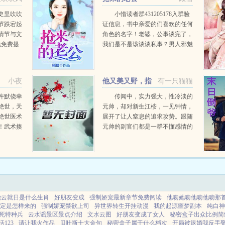
史里吹吹
小惜读者群431205178入群验
节跌宕起
证信息，书中亲爱的们喜欢的任何
情节与文
角色的名字！老婆，公事谈完了，
说免费提
我们是不是该谈谈私事？男人邪魅
的纯文字
狂狷，在她不及反应时，推开合同
将她牢牢的压在办公桌上，行使着
夫妻权益。他...
小夜
他又美又野，指
有一只猫猫
挥官魂都丢了
许默侥幸
传闻中，实力强大，性冷淡的
绝世，天
元帅，却对新生江桉，一见钟情，
绝世医术
展开了让人窒息的追求攻势。跟随
！武术揍
元帅的副官们都是一群不懂感情的
自阴间的
大老粗。总出一些馊主意。元帅，
你要展现高质量男性的魅力。于
是，新生指导中，元帅开着自己的
战神机甲，将自己老婆打的...
瞻云就日是什么生肖
好朋友变成
强制娇宠最新章节免费阅读
他吻她吻他吻他吻那
定是怎样来的
强制娇宠禁欲上司
异世界转生开挂动漫
我的起源噩梦副本
纯白神
死特种兵
云水谣景区景点介绍
文水云图
好朋友变成了女人
秘密盒子出众比例简
123
请让我火作品
贝叶斯十大金句
秘密盒子属于什么档次
开局被退婚我反手