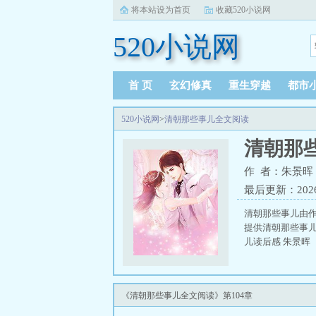
将本站设为首页
收藏520小说网
520小说网
首 页
玄幻修真
重生穿越
都市
520小说网
>
清朝那些事儿全文阅读
清朝那
作 者：朱景晖
最后更新：2026-0
清朝那些事儿由作
提供清朝那些事儿
儿读后感 朱景晖
《清朝那些事儿全文阅读》第104章