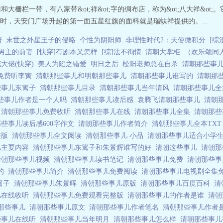
门和大栅栏一带，有八家带&ot;祥&ot;字的绸布店，称为&ot;八大祥&o
典时，天安门广场升起的第一面五星红旗的面料就是瑞蚨祥提供的。...
婿
末世之外星王子的侵略
个性为阴阳师
非理性时代2：天使微积分
[综
男主的前妻
[快穿]有剧本又怎样
[综]法不徇情
清朝大掌柜
（欢乐颂同
大佬(快穿)
美人为陷之错爱
明日之后
松阳老师总在自杀
清朝那些事
免费听李寅
清朝那些事儿和明朝那些事儿
清朝那些事儿谁写的
清朝那
些事儿东篱子
清朝那些事儿目录
清朝那些事儿当年清风
清朝那些事儿
些事儿作者是一个人吗
清朝那些事儿读后感
袁腾飞清朝那些事儿
清朝
包
清朝那些事儿免费收听
清朝那些事儿在线
清朝那些事儿全集
清朝那
些事儿读后感600字作文
清朝那些事儿作者简介
清朝那些事儿全本TX
整版
清朝那些事儿全文阅读
清朝那些事儿 小品
清朝那些事儿适合小学
儿主要内容
清朝那些事儿东篱子和朱景辉谁写的好
清朝这些事儿
清朝那
清朝那些事儿视频
清朝那些事儿读书笔记
清朝那些事儿免费
清朝那些
写的
清朝那些事儿简介
清朝那些事儿免费阅读
清朝那些事儿电视剧全集
东篱子
清朝那些事儿朱景晖
清朝那些事儿原版
清朝那些事儿百度百科
清
儿在线收听
清朝那些事儿免费观看完整版
清朝那些事儿的作者是谁
清朝
那些事儿
清朝那些事儿原文
清朝那些事儿作者笔名
清朝那些事儿作者
些事儿在线听
清朝那些事儿当年明月
清朝那些事儿怎么样
清朝那些事