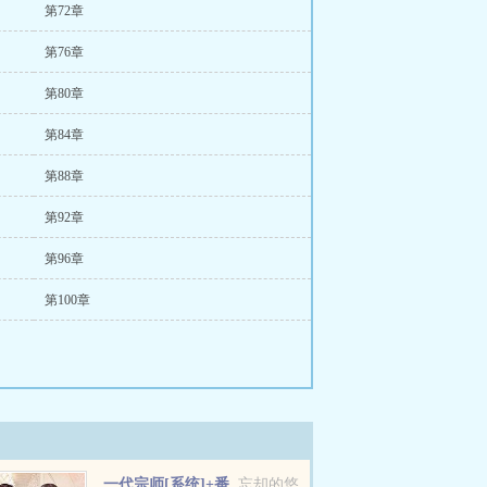
第72章
第76章
第80章
第84章
第88章
第92章
第96章
第100章
一代宗师[系统]+番
忘却的悠