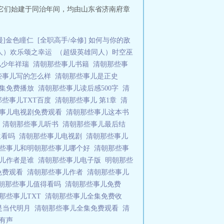
t;。它们始建于同治年间，均由山东省济南府章
漫]金色瞳仁
[全职高手/伞修] 如何与你的敌
人）欢乐颂之幸运
（超级英雄同人）时空巫
儿少年祥瑞
清朝那些事儿书籍
清朝那些事
些事儿写的怎么样
清朝那些事儿是正史
全集免费播放
清朝那些事儿读后感500字
清
那些事儿TXT百度
清朝那些事儿 第1章
清
些事儿电视剧免费观看
清朝那些事儿这本书
T
清朝那些事儿听书
清朝那些事儿最后结
生看吗
清朝那些事儿电视剧
清朝那些事儿
些事儿和明朝那些事儿哪个好
清朝那些事
事儿作者是谁
清朝那些事儿电子版
明朝那些
免费观看
清朝那些事儿作者
清朝那些事儿
朝那些事儿值得看吗
清朝那些事儿免费
那些事儿TXT
清朝那些事儿全集免费收
是当代明月
清朝那些事儿全集免费观看
清
儿有声