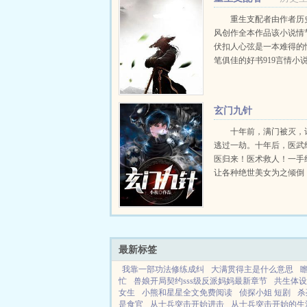
重生支配者由作者历
风创作全本作品该小说情
伏扣人心弦是一本难得的
笔俱佳的好书919言情小
供重生支配者全文无弹窗
在线阅读。...
玄门九针
十年前，满门被灭，
逃过一劫。十年后，医武
医归来！医术救人！一手
让各种绝世美女为之倾倒
人！在敌人眼中，他是来
恶鬼！...
最新标签
我靠一部功法修练成纠
大满贯得主是什么意思
忙
兽娘开局契约sss级反派妈妈最新章节
共生体设
女生
小熊和星星全文免费阅读
侦探小姐 短剧
杀
是食官
从士兵突击开始进击
从士兵突击开始的生活