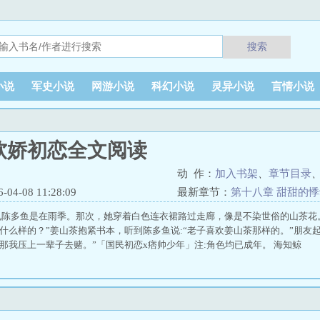
搜索
小说
军史小说
网游小说
科幻小说
灵异小说
言情小说
软娇初恋全文阅读
动 作：
加入书架
、
章节目录
4-08 11:28:09
最新章节：
第十八章 甜甜的
见陈多鱼是在雨季。那次，她穿着白色连衣裙路过走廊，像是不染世俗的山茶花
欢什么样的？”姜山茶抱紧书本，听到陈多鱼说:“老子喜欢姜山茶那样的。”朋友起
“那我压上一辈子去赌。”「国民初恋x痞帅少年」注:角色均已成年。 海知鲸