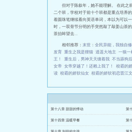
但对于陈叙年，她不能理解。 在此之
二个班，学校对于前十个班都是重点培养的
着圆珠笔继续看向英语单词，本以为可以一
时，一双骨节分明的手突然敲了敲姜山茶的
茶抬眸望去...
相邻推荐：
末世：全民异能，我独自修
发育
重生之我是狸猫
逍遥大地主
一狼一
王！
重生后，男神天天缠着我
不当舔狗
女帝
女帝穿越了！还赖上我了！
校霸的
读
校霸的娇软仙女
校霸的娇软初恋晋江
第十八章 甜甜的悸动
第
第十四章 温暖早餐
第
第十章 别扭的女孩
第九