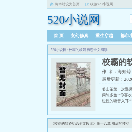
将本站设为首页
收藏520小说网
520小说网
首 页
玄幻修真
重生穿越
都市
520小说网
>
校霸的软娇初恋全文阅读
校霸的
作 者：海知鲸
最后更新：2026-0
姜山茶第一次遇
问陈多鱼:“你喜
磁性的嗓音入耳:
《校霸的软娇初恋全文阅读》第十八章 甜甜的悸动