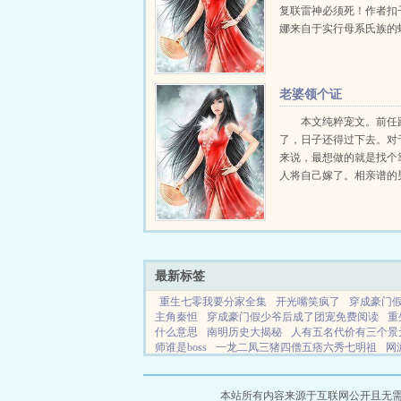
复联雷神必须死！作者扣
娜来自于实行母系氏族的
这个星球上的女人们与...
老婆领个证
本文纯粹宠文。前任
了，日子还得过下去。对
来说，最想做的就是找个
人将自己嫁了。相亲谱的
到，所以她开始反省。不
他觉得她真是笨得可以，
雷锋精神，做回好人把她
家。...
最新标签
重生七零我要分家全集
开光嘴笑疯了
穿成豪门假千
主角秦怛
穿成豪门假少爷后成了团宠免费阅读
重
什么意思
南明历史大揭秘
人有五名代价有三个景
师谁是boss
一龙二凤三猪四僧五痞六秀七明祖
网
师
最终之实
我拿阳寿玩恶魔游戏txt
腹黑总裁替
以谈恋爱吗
九阴游戏
明明不是我女友的纯情辣妹
推荐
日落之前拥抱爱情含义
九阴真经辅助app官
本站所有内容来源于互联网公开且无需登录