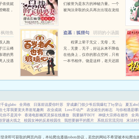
子依依妮
们被誉为是东方的神秘力量。一个
螳螂星，
被淘汰录取的尖兵再次出现在龙组
的名单上时，没有人注意到，这个
不起眼的家伙才是整个龙组最难对
付的龙王！雇佣兵报告，我们...
枫翎鱼
盗墓：狐狸勾
玥玥的小汤圆
搭麒麟的n种办法
跟人跑
程霁上辈子无父，无母，无
于江云稀
兄，无妻，无子，好运从来不降临
靠谱的男
在他身上，仅存的那点空闲，只有
男人没遇
一本书相伴。饶是这样，老天还跟
近女子的
他开了个大玩笑，好不容易活出了
决定学习
点盼头，被一纸诊断书再次打入地
拐回
狱的囚牢。再一睁眼，穿到了九门
时期，一切故事的。结识九门，...
金glabo
全局收
日落前说爱你叶苏
穿成豪门假少爷后我爆红了by穿山
夏五ab
生七零我要宠夫养崽笔趣阁
农业成就
Love不动产
农业诞生的标志
与你相遇是哪
元你不是其中
香港电影幽冥灵探在线播放
我要躺平BOY
神级大宗师在都市
全局
游穿越火线之
校园女神的反差校园生
我想要躺平的图片
系统后宫流完结
末法时
嫁剧情
都重生了谁还吃软饭啊
在不动产
谋曹彰
南明是百度百科
我的老婆是抢
轻免费阅读
美高fbl但假装兄弟资源免
全局ai
青主传奇解说视频全集
清冷美人v
方最新版
三国志外传最强阵容排名
夏五cp文笔趣阁
我想躺平的图片
有角打一最
即可获取的网页内容，本站爬虫遵循robots协议，若您的网站不希望被本站爬虫抓取，可