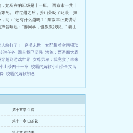
，她所在的班级是十一班。 西京市一共十
难免。 讲过题之后，姜山茶眨了眨眼，握
，问：“还有什么题吗？” 陈叙年正要讲话
声音响起：“姜同学，也教教我呗。” 姜山
把人给打了！
穿书末世：女配带着空间猥琐
传说任务
回首我已坚强
洪荒：西游四大霸
我穿越到游戏世界
女尊男卑：我竟救了未来
软小山茶四十一章
校霸的娇软小山茶全文阅
免费
校霸的娇软初念
第十五章 生病
第十一章 山茶花
第七章 送情书