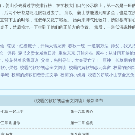
前，姜山茶去看过学校排行榜，在学校大门口的公示牌上，第一名是一班的
，后两个班都是眨眨眼就过去了。 所以，姜山茶能遇到陈多鱼，也是在所
直背下去的时候，陈叙年又戳了戳她。 她向来脾气比较好，所以很有耐心
桌子，然后倏地一下坐到了他们的正前方的位置。 然后，一道低沉磁性的
仙
综视：红楼庶子，开局大雪龙骑
春秋一统
一道演万法
师父，我又
枪一佣兵
穿书之贵女咸鱼日常
重生东京,开错外挂
原神：从甘雨开始抢
后，校花哭着求我原谅
父皇，先别寻仙，大秦要亡了！
原神：长草期的
娇软小哭包
校霸的软娇初恋全文阅读
校霸的娇软初恋无弹窗
校霸的娇
文学城
校霸的娇软初恋晋江文学
校霸的小娇娇
校霸的娇软小山茶全文
《校霸的软娇初恋全文阅读》最新章节
十七章 一起上学
第十六章 暖心
十三章 谢谢你
第十二章 危机
章 乌龙
第八章 淋雨