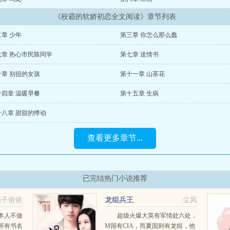
《校霸的软娇初恋全文阅读》章节列表
章 少年
第三章 你怎么那么蠢
六章 热心市民陈同学
第七章 送情书
十章 别扭的女孩
第十一章 山茶花
十四章 温暖早餐
第十五章 生病
十八章 甜甜的悸动
查看更多章节...
已完结热门小说推荐
扣子依依
龙组兵王
尘风
本人不做
超级火爆大英有军情处六处，
所有书名
M国有CIA，而夏国则有龙组，他