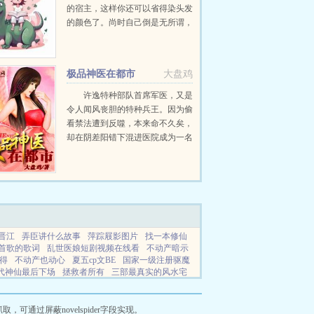
的宿主，这样你还可以省得染头发
的颜色了。尚时自己倒是无所谓，
可是为什么那个给他戴绿帽的主角
受被其他攻们给揍了。世界一白月
光替身系统主角受和你结婚，...
极品神医在都市
大盘鸡
许逸特种部队首席军医，又是
令人闻风丧胆的特种兵王。因为偷
看禁法遭到反噬，本来命不久矣，
却在阴差阳错下混进医院成为一名
妇科实习生，在危难中他数次救
险，屡立奇功，不仅在杏林中声名
鹊起，更是获得了无数美女的青
睐…看医流...
o晋江
弄臣讲什么故事
萍踪屐影图片
找一本修仙
首歌的歌词
乱世医娘短剧视频在线看
不动产暗示
得
不动产也动心
夏五cp文BE
国家一级注册驱魔
代神仙最后下场
拯救者所有
三部最真实的风水宅
神
妻妾争专宠
农业成就10个主要成就
神社巫女可
s忠犬竹马免费阅读
APP仙魔记
穿成炮灰求生故事
佳生肖
家族老祖成为魂魄的
女主安念之
我的妻子
通过屏蔽novelspider字段实现。