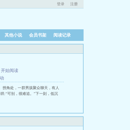
登录
注册
其他小说
会员书架
阅读记录
、
开始阅读
悸动
。拐角处，一群男孩聚众聊天，有人
哄:“可别，很难追。”下一刻，低沉