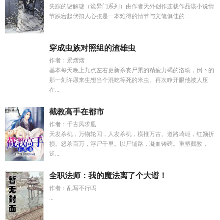
失踪的谜解谜（诡异门系列）由作者天外创作连载作品该小说情
节跌宕起伏扣人心弦是一本难得的情节与文笔俱佳的...
穿成虫族对照组的渣雄虫
作者：景熠熠
基本每天晚上九点左右更新杀丧尸累的精疲力竭的洛瑜，倒下的
那一刻许愿来生想当个混吃等死的米虫。再次睁开眼他被人压
在...
截教高手在都市
作者：千古凤求凰
天发杀机，万物轮回，人发杀机，横推万古。道路崎岖，红颜折
损。怒杀百万，浮尸千里。以尸铺路，凝血铸碑。重塑截教，
逆...
全职法师：我的魔法离了个大谱！
作者：乱写不行吗
...