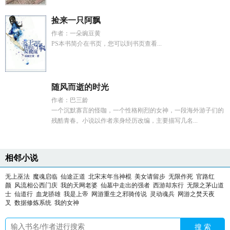
捡来一只阿飘
作者：一朵豌豆黄
PS本书简介在书页，您可以到书页查看...
随风而逝的时光
作者：巴三龄
一个沉默寡言的怪咖，一个性格刚烈的女神，一段海外游子们的
残酷青春。小说以作者亲身经历改编，主要描写几名...
相邻小说
无上巫法
魔魂启临
仙途正道
北宋末年当神棍
美女请留步
无限作死
官路红
颜
风流相公西门庆
我的天网老婆
仙墓中走出的强者
西游却东行
无限之茅山道
士
仙道行
血龙骄雄
我是上帝
网游重生之邪骑传说
灵动魂兵
网游之焚天夜
叉
数据修炼系统
我的女神
搜 索