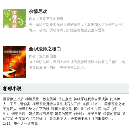
余情尽欢
作者：喜欢下午的赖猴
关于余情尽欢桑柔躲避追逐的债主，无意中闯入厉明修的房间，
两人一夜情。厉明修意识到她是牺牲战友生前爱慕...
全职法师之穆白
作者：混乱的国度
向往全职法师世界的人转生成为黑教廷虎津大执事之子穆白，他
将在这波澜壮阔的世界何去何从呢？...
相邻小说
暴雪停止以后
神级系统一秒变男神
苟在废土
神级系统我靠自黑成神
妃本撩
人：王爷，请合离
神级系统升级从重生成石头开始
光影（1V1）
善缘系统之老
子是坏人
神级系统之在下为贼
璀璨文娱之路
帐中香 1v1H 古言
与笙（师
生）
锦绣田园，娇娇青梅巧发家
姐弟的谎言（骨科）
桃子日记
娇妻的背叛
通
仙宝鉴
今夜沉沦（亲兄妹h）
别乱捡男人，会带来不幸！【强取豪夺h，
1v1】
重生之千金有毒