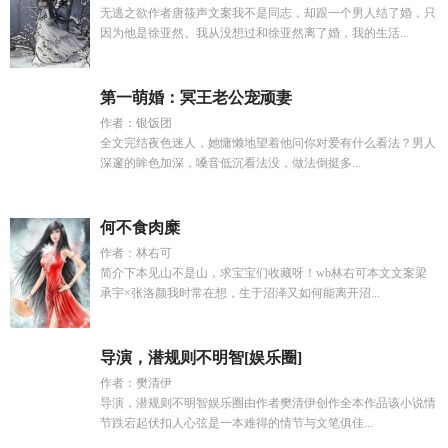
无逃之欲作者唐筱声文案我不是同志，却跟一个男人结了婚，只
因为他是徐亚然。我从没想过和徐亚然离了婚，我的生活...
第一萌婚：冥王老公宠顽妻
作者：银饭团
全文完结夜色迷人，她慵懒地望着他问你对爱有什么看法？男人
深邃的眸色加深，嗓音低沉看法没，做法倒挺多...
何不食肉糜
作者：林右可
简介下本见山不是山，求宝宝们收藏呀！wb林右可本文文案梁
承宇×张洛颜我时常在想，生于沼泽又如何能离开沼...
导演，潜规则不明智[娱乐圈]
作者：樊清伊
导演，潜规则不明智娱乐圈由作者樊清伊创作全本作品该小说情
节跌宕起伏扣人心弦是一本难得的情节与文笔俱佳...