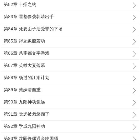
第82章 十招之约
第83章 霍都偷袭郭靖出手
第84章 死要面子活受罪的下场
第85章 得龙象般若功
第86章 杀霍都文字游戏
第87章 英雄大宴落幕
第88章 杨过的江湖计划
第89章 芙妹请自重
第90章 九阳神功觉远
第91章 觉远被忽悠瘸了
第92章 学成九阳神功
第93章 欧阳锋偶遇金轮国师