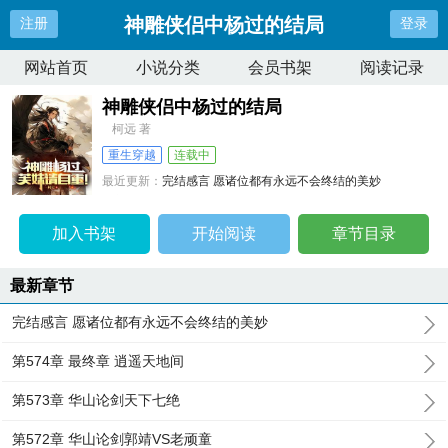
神雕侠侣中杨过的结局
注册
登录
网站首页
小说分类
会员书架
阅读记录
神雕侠侣中杨过的结局
柯远 著
重生穿越
连载中
最近更新：
完结感言 愿诸位都有永远不会终结的美妙
更新时间：
2026-04-11 01:11:48
加入书架
开始阅读
章节目录
最新章节
完结感言 愿诸位都有永远不会终结的美妙
第574章 最终章 逍遥天地间
第573章 华山论剑天下七绝
第572章 华山论剑郭靖VS老顽童