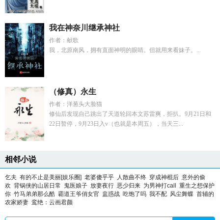
我在神奈川继承神社
作者：献歌
我，北原南风，拥有直面神明的眼睛。但就用来看妹子。...
（修真）永生
作者：洋葱头大脸猫
修仙后发现自己跳出了天道轮回本文苏雷爽，拒扒。9月21日和
22日暂停，9月23日入v（也就是本周五），当天三...
相邻小说
乞夫
有的不止是美丽[娱乐圈]
老婆傻乎乎
人散曲不终
穿成神棍后
意外的偷
欢
背锅侠的山居日常
鬼医娘子
放妻夜行
恶少归来
为男神打call
重生之想保护
你
竹马弟弟那么酷
霸道王爷俏女官
盅惑战
吃饱了吗
我不配
风尘舞蝶
首辅的
农家娇妻
鸾绝：云画君颜