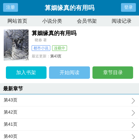
算姻缘真的有用吗
注册
登录
网站首页
小说分类
会员书架
阅读记录
算姻缘真的有用吗
晓春 著
都市小说
连载中
最近更新：
第43页
更新时间：
2026-04-10 03:05:32
加入书架
开始阅读
章节目录
最新章节
第43页
第42页
第41页
第40页