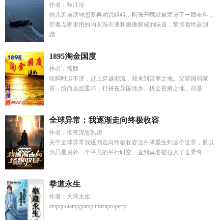
作者：秋江冷
他几近崩溃地想要再劝说姐姐，刚张开嘴就被塞进了一团布料，
带着点家里用的内衣洗衣液和微微腥咸的味道，紧接着性器刮
蹭...
1895淘金国度
作者：简牍
猪脚时运不济，赶上穿越潮流，却来到苦寒之地。父辈国弱家
贫，愤而远渡重洋，打拼在异国他乡。机会贫瘠之地，却是...
全球异常：我逐渐走向终极收容
作者：彻夜深思熟虑
关于全球异常我逐渐走向终极收容当白泽重生到这个世界，原以
为只是另外一个平凡的平行时空。直到莫名被拉入了世界终...
拳道永生
作者：大周太祖
ampquotampgtampltmetaproperty...