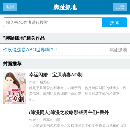
脚趾抓地
返回
足迹
搜 索
“脚趾抓地”相关作品
你没说这是ABO世界啊？！
脚趾抓地
封面推荐
幸运闪婚：宝贝萌妻AO制
作者：画无心
她是平凡可爱的都市女，内蕴于秀。他是跨国财团的继承人，矜
贵儒雅。她明明是教训那个负心汉，结果却坏了他的相亲宴。
他...
(综漫同人)综漫之攻略那些男主们+番外
作者：白风车的山顶
小说简介本书名称综漫之攻略那些男主们本书作者白风车的山顶