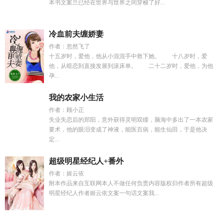
本书文案兰已经在世界与世界之间穿梭了好...
冷血前夫缠娇妻
作者：忽然飞了
十五岁时，爱他，他从小混混手中救下她。 十八岁时，爱
他，从暗恋到直接发展到滚床单。 二十二岁时，爱他，为他
孕...
我的农家小生活
作者：顾小正
失业失恋后的郑阳，意外获得灵明双瞳，脑海中多出了一本农家
要术，他的眼泪变成了神液，能医百病，能生仙田，于是他决
定...
超级明星经纪人+番外
作者：姬云依
附本作品来自互联网本人不做任何负责内容版权归作者所有超级
明星经纪人作者姬云依文案一句话文案我...