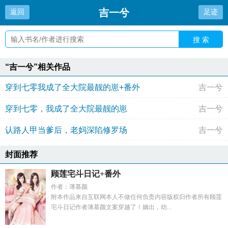
吉一兮
返回
足迹
搜 索
“吉一兮”相关作品
穿到七零我成了全大院最靓的崽+番外
吉一兮
穿到七零，我成了全大院最靓的崽
吉一兮
认路人甲当爹后，老妈深陷修罗场
吉一兮
封面推荐
顾莲宅斗日记+番外
作者：薄慕颜
附本作品来自互联网本人不做任何负责内容版权归作者所有顾莲
宅斗日记作者薄慕颜文案穿越了！嫡出，幼...