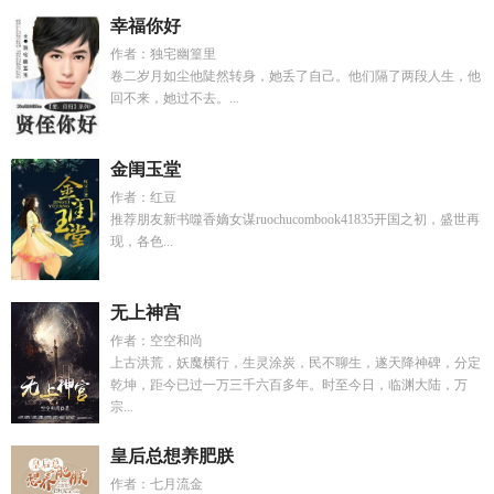
幸福你好
作者：独宅幽篁里
卷二岁月如尘他陡然转身，她丢了自己。他们隔了两段人生，他
回不来，她过不去。...
金闺玉堂
作者：红豆
推荐朋友新书噬香嫡女谋ruochucombook41835开国之初，盛世再
现，各色...
无上神宫
作者：空空和尚
上古洪荒，妖魔横行，生灵涂炭，民不聊生，遂天降神碑，分定
乾坤，距今已过一万三千六百多年。时至今日，临渊大陆，万
宗...
皇后总想养肥朕
作者：七月流金